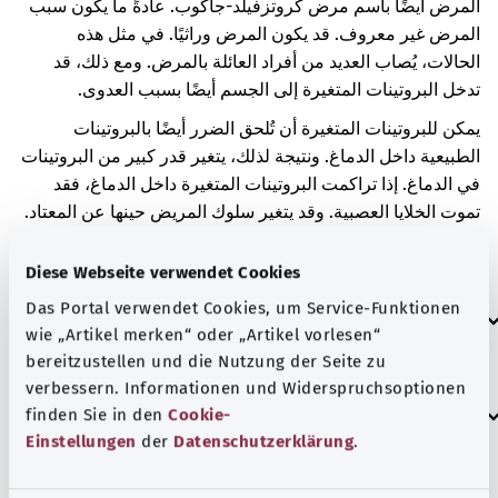
المرض أيضًا باسم مرض كروتزفيلد-جاكوب. عادةً ما يكون سبب
المرض غير معروف. قد يكون المرض وراثيًا. في مثل هذه
الحالات، يُصاب العديد من أفراد العائلة بالمرض. ومع ذلك، قد
تدخل البروتينات المتغيرة إلى الجسم أيضًا بسبب العدوى.
يمكن للبروتينات المتغيرة أن تُلحق الضرر أيضًا بالبروتينات
الطبيعية داخل الدماغ. ونتيجة لذلك، يتغير قدر كبير من البروتينات
في الدماغ. إذا تراكمت البروتينات المتغيرة داخل الدماغ، فقد
تموت الخلايا العصبية. وقد يتغير سلوك المريض حينها عن المعتاد.
وقد تتدهور الذاكرة والتركيز بسرعة. وقد لا تتمكن أيضًا من
التحكم في الحركات بشكل صحيح.
Diese Webseite verwendet Cookies
Das Portal verwendet Cookies, um Service-Funktionen
العلامات الإضافية
wie „Artikel merken“ oder „Artikel vorlesen“
bereitzustellen und die Nutzung der Seite zu
verbessern. Informationen und Widerspruchsoptionen
إرشاد
finden Sie in den
Cookie-
Einstellungen
der
Datenschutzerklärung
.