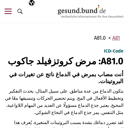
تخطي التنقل
AR
اللغة المختارة
قائ
البحث
A81.0
A81
ICD-Code
A81.0: مرض كروتزفيلد جاكوب
أنت مصاب بمرض في الدماغ ناتج عن تغيرات في
البروتينات.
يتكون الدماغ من عدة مناطق. على سبيل المثال، يحدث التفكير
وتخطيط الأفعال في المخ. ويتم تحضير الحركات وتنسيقها معًا في
المخيخ. يعتبر جذع الدماغ مسؤولًا عن العديد من المهام اللاواعية،
مثل التنفس. يمر جذع الدماغ في النخاع الشوكي.
لقد تضرر دماغك بشدة بسبب البروتينات المتغيرة. يُعرف هذا