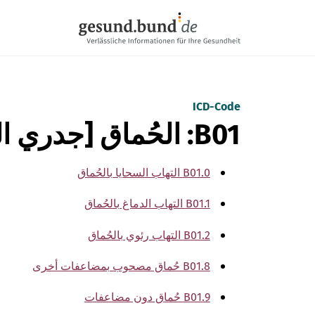
تخطي التنقل
ICD-Code
B01: الحُماق [جدري الماء]
B01.0 التهاب السحايا بالحُماق
B01.1 التهاب الدماغ بالحُماق
B01.2 التهاب رئوي بالحُماق
B01.8 حُماق مصحوب بمضاعفات أخرى
B01.9 حُماق دون مضاعفات