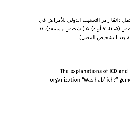
مل دائمًا رمز التصنيف الدولي للأمراض في
المستندات الطبية بعلامات إضافية لضمان التشخيص (A‏، G‏، V أو Z): A (تشخيص مستبعد)، G
The explanations of ICD and 
organization “Was hab’ ich?” gem