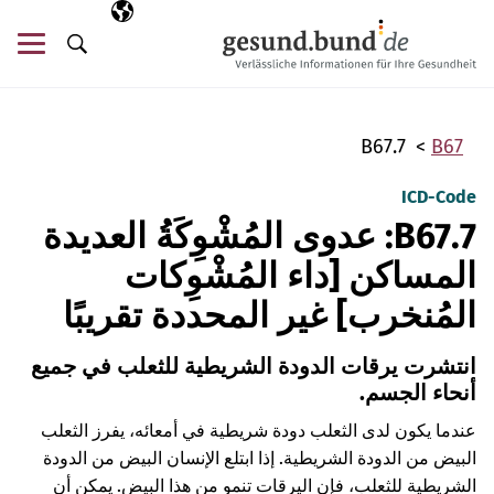
تخطي التنقل
AR
اللغة المختارة
قائ
البحث
B67.7
B67
ICD-Code
B67.7: عدوى المُشْوِكَةُ العديدة
المساكن [داء المُشْوِكات
المُنخرب] غير المحددة تقريبًا
انتشرت يرقات الدودة الشريطية للثعلب في جميع
أنحاء الجسم.
عندما يكون لدى الثعلب دودة شريطية في أمعائه، يفرز الثعلب
البيض من الدودة الشريطية. إذا ابتلع الإنسان البيض من الدودة
الشريطية للثعلب، فإن اليرقات تنمو من هذا البيض. يمكن أن