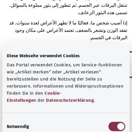
تنتقل اليرقات عبر الجسم. ثم تتطور إلى بثور مملوءة بالسوائل.
تسمى هذه البثور الزعانف.
إذا أصيب شخص ما، فغالبًا ما لا تظهر الأعراض لعدة سنوات. قد
تفقد الوزن وتشعر بالضعف. تعتمد الأعراض على مكان وجود
اليرقات في الجسم.
العلامات الإضافية
Diese Webseite verwendet Cookies
Das Portal verwendet Cookies, um Service-Funktionen
wie „Artikel merken“ oder „Artikel vorlesen“
إرشاد
bereitzustellen und die Nutzung der Seite zu
verbessern. Informationen und Widerspruchsoptionen
finden Sie in den
Cookie-
المصدر
Einstellungen
der
Datenschutzerklärung
.
مُقدم من شركة "Was hab’ ich?‎" ذات المسؤولية المحدودة غير
الربحية بالنيابة عن الوزارة الاتحادية للصحة (BMG).
E
Notwendig
i