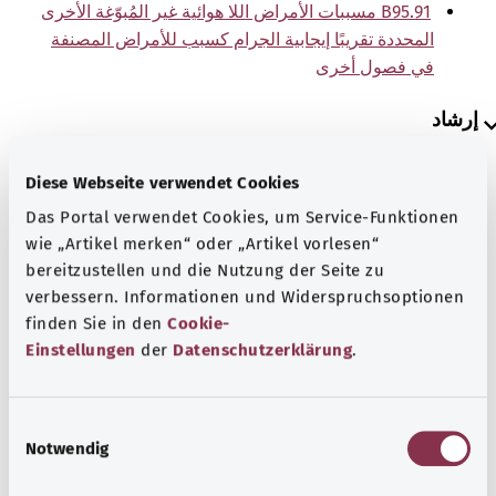
B95.91 مسببات الأمراض اللا هوائية غير المُبوّغة الأخرى
المحددة تقريبًا إيجابية الجرام كسبب للأمراض المصنفة
في فصول أخرى
إرشاد
Diese Webseite verwendet Cookies
المصدر
Das Portal verwendet Cookies, um Service-Funktionen
wie „Artikel merken“ oder „Artikel vorlesen“
The explanations of ICD and OPS codes are provided by
bereitzustellen und die Nutzung der Seite zu
the non-profit organization “Was hab’ ich?”
verbessern. Informationen und Widerspruchsoptionen
gemeinnützige GmbH on behalf of the Federal Ministry of
finden Sie in den
Cookie-
Health (BMG).
Einstellungen
der
Datenschutzerklärung
.
E
Notwendig
i
n
رجوع إلى الأعلى