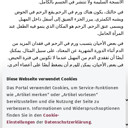
الأنسجة السليمة ولا تنتشر في الجسم بالكامل.
في حالتك، يكون هناك ورم في الرحم.
يقع الرحم في الحوض
ويشبه الكمثرى. يبرز الجزء الضيق إلى أسفل داخل المهبل
ويسمى عنق الرحم. الرحم هو المكان الذي ينمو فيه الطفل عند
المرأة الحامل.
في بعض الأحيان يتسبب ورم في الرحم في فقدان المزيد من
الدم أثناء الدورة الشهرية عن المعتاد، على سبيل المثال. يمكنكِ
أيضًا أن تفقدي الدم من المهبل عندما لا تكونين في فترة الحيض.
في بعض الأحيان، يمكن للورم أن يضغط أيضًا على أعضاء أخرى،
مثل المثانة البولية. ثم قد تواجه مشكلة في التبول. قد يسود أيضًا
Diese Webseite verwendet Cookies
الشعور بالألم. ومع ذلك، في بعض الأحيان، لا تظهر عليك أي
أعراض.
Das Portal verwendet Cookies, um Service-Funktionen
wie „Artikel merken“ oder „Artikel vorlesen“
العلامات الإضافية
bereitzustellen und die Nutzung der Seite zu
verbessern. Informationen und Widerspruchsoptionen
finden Sie in den
Cookie-
Einstellungen
der
Datenschutzerklärung
.
إرشاد