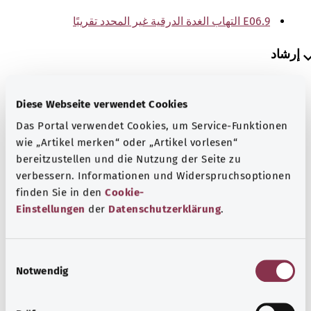
E06.9 التهاب الغدة الدرقية غير المحدد تقريبًا
إرشاد
Diese Webseite verwendet Cookies
المصدر
Das Portal verwendet Cookies, um Service-Funktionen
The explanations of ICD and OPS codes are provided by
wie „Artikel merken“ oder „Artikel vorlesen“
the non-profit organization “Was hab’ ich?”
bereitzustellen und die Nutzung der Seite zu
gemeinnützige GmbH on behalf of the Federal Ministry of
verbessern. Informationen und Widerspruchsoptionen
Health (BMG).
finden Sie in den
Cookie-
Einstellungen
der
Datenschutzerklärung
.
E
Notwendig
i
رجوع إلى الأعلى
n
w