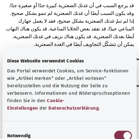
قد يرجع السبب في أن غدتك الصعترية كبيرة جدًا أو صغيرة جدًا.
وقد يكون السبب أيضًا أن غدتك الصعترية لم تنمو بشكل صحيح.
إذا لم تنمُ غدتك الصعترية بشكل صحيح، فقد لا يعمل جهازك
المناعي جيدًا. قد تفقد بعض الخلايا المناعية. قد يكون هناك التهاب
أيضًا بغدتك الصعترية. قد يكون هناك نزيف في غدتك الصعترية.
يمكن أن تتشكّل التجاويف أيضًا في الغدة الصعترية.
العلامات الإضافية
Diese Webseite verwendet Cookies
Das Portal verwendet Cookies, um Service-Funktionen
wie „Artikel merken“ oder „Artikel vorlesen“
إرشاد
bereitzustellen und die Nutzung der Seite zu
verbessern. Informationen und Widerspruchsoptionen
finden Sie in den
Cookie-
Einstellungen
der
Datenschutzerklärung
.
المصدر
مُقدم من شركة "Was hab’ ich?‎" ذات المسؤولية المحدودة غير
الربحية بالنيابة عن الوزارة الاتحادية للصحة (BMG).
E
Notwendig
i