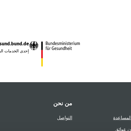
sund.bund.de
إحدى الخدمات الم
من نحن
لمساعدة
التواصل
ن عوائق