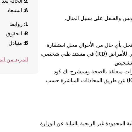
Z:
الحالة بعد
A:
استبعاد
L:
روابط
R:
الحقوق
B:
متبادل
 تحل بأي حال من الأحوال محل استشارة
الطبيبة أو الطبيب. إذا وجدت كود التصنيف الدولي للأمراض (ICD) في مستند طبي شخصي،
المزيد من ال
لتشخيص.
رات متعلقة بالصحة وسيشرح لك كود
التشخيص الخاص بالتصنيف الدولي للأمراض (ICD) عن طريق المحادثات المباشرة حسب
Was hab" ذات المسؤولية المحدودة غير الربحية بالنيابة عن الوزارة