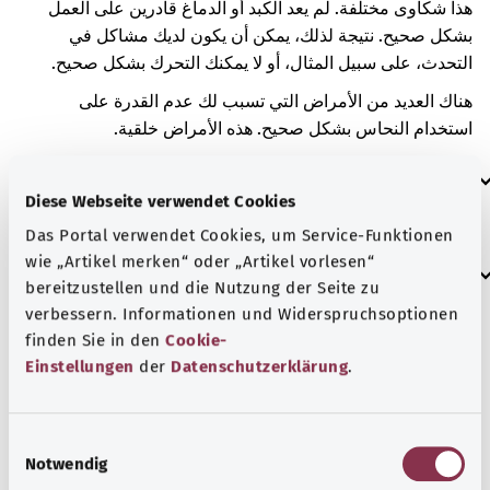
هذا شكاوى مختلفة. لم يعد الكبد أو الدماغ قادرين على العمل
بشكل صحيح. نتيجة لذلك، يمكن أن يكون لديك مشاكل في
التحدث، على سبيل المثال، أو لا يمكنك التحرك بشكل صحيح.
هناك العديد من الأمراض التي تسبب لك عدم القدرة على
استخدام النحاس بشكل صحيح. هذه الأمراض خلقية.
العلامات الإضافية
Diese Webseite verwendet Cookies
Das Portal verwendet Cookies, um Service-Funktionen
wie „Artikel merken“ oder „Artikel vorlesen“
إرشاد
bereitzustellen und die Nutzung der Seite zu
verbessern. Informationen und Widerspruchsoptionen
finden Sie in den
Cookie-
المصدر
Einstellungen
der
Datenschutzerklärung
.
مُقدم من شركة "Was hab’ ich?‎" ذات المسؤولية المحدودة غير
الربحية بالنيابة عن الوزارة الاتحادية للصحة (BMG).
E
Notwendig
i