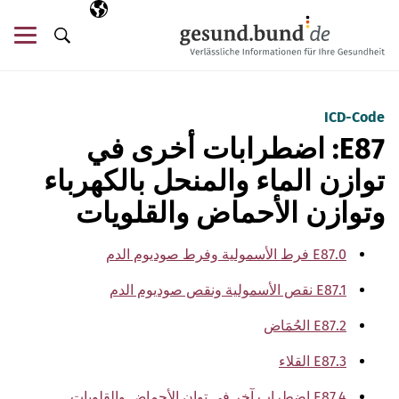
تخطي التنقل
AR
اللغة المختارة
قائ
البحث
ICD-Code
E87: اضطرابات أخرى في
توازن الماء والمنحل بالكهرباء
وتوازن الأحماض والقلويات
E87.0 فرط الأسمولية وفرط صوديوم الدم
E87.1 نقص الأسمولية ونقص صوديوم الدم
E87.2 الحُمَاض
E87.3 القلاء
E87.4 اضطراب آخر في توان الأحماض والقلويات