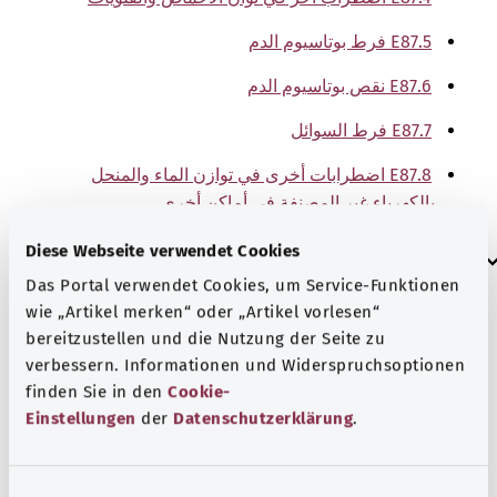
E87.5 فرط بوتاسيوم الدم
E87.6 نقص بوتاسيوم الدم
E87.7 فرط السوائل
E87.8 اضطرابات أخرى في توازن الماء والمنحل
بالكهرباء غير المصنفة في أماكن أخرى
Diese Webseite verwendet Cookies
إرشاد
Das Portal verwendet Cookies, um Service-Funktionen
wie „Artikel merken“ oder „Artikel vorlesen“
bereitzustellen und die Nutzung der Seite zu
المصدر
verbessern. Informationen und Widerspruchsoptionen
The explanations of ICD and OPS codes are provided by
finden Sie in den
Cookie-
the non-profit organization “Was hab’ ich?”
Einstellungen
der
Datenschutzerklärung
.
gemeinnützige GmbH on behalf of the Federal Ministry of
Health (BMG).
E