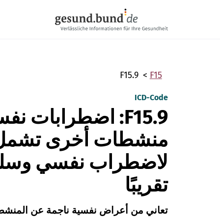
تخطي التنقل
F15.9
F15
ICD-Code
F15.9: اضطرابات 
منشطات أخرى تشمل ال
لاضطراب نفسي وسلو
تقريبًا
تعاني من أعراض نفسية ناجمة عن المنشطا