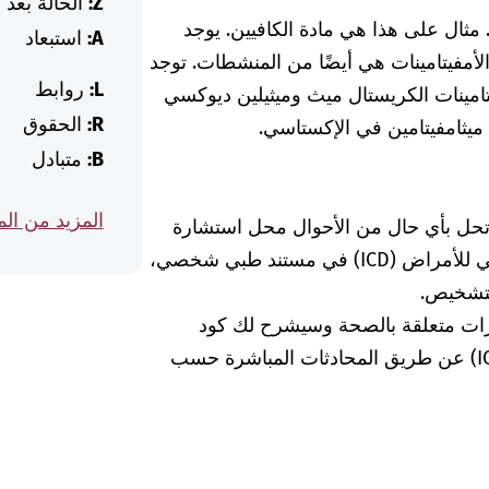
Z:
الحالة بعد
مثال على هذا هي مادة الكافيين. يوجد
A:
استبعاد
الأمفيتامينات هي أيضًا من المنشطات. توجد
L:
روابط
تامينات الكريستال ميث وميثيلين ديوكسي
R:
الحقوق
 ميثامفيتامين في الإكستاسي.
B:
متبادل
المزيد من ال
 تحل بأي حال من الأحوال محل استشارة
الطبيبة أو الطبيب. إذا وجدت كود التصنيف الدولي للأمراض (ICD) في مستند طبي شخصي،
لتشخيص.
رات متعلقة بالصحة وسيشرح لك كود
التشخيص الخاص بالتصنيف الدولي للأمراض (ICD) عن طريق المحادثات المباشرة حسب