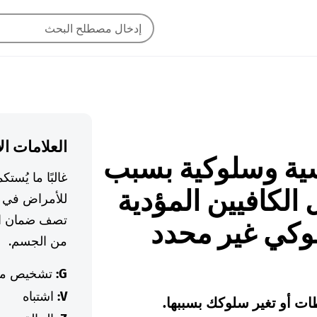
العلامات ال
نفسية وسلوكية بسبب
غالبًا ما يُس
كافيين المؤدية
للأمراض في ا
تصف ضمان ال
كي غير محدد
من الجسم.
G:
تشخيص م
V:
اشتباه
ت أو تغير سلوكك بسببها.