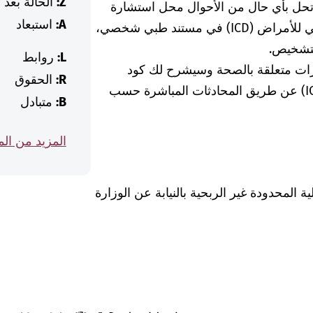
Z:
الحالة بعد
 تحل بأي حال من الأحوال محل استشارة
A:
استبعاد
الطبيبة أو الطبيب. إذا وجدت كود التصنيف الدولي للأمراض (ICD) في مستند طبي شخصي،
لتشخيص.
L:
روابط
رات متعلقة بالصحة وسيشرح لك كود
R:
الحقوق
التشخيص الخاص بالتصنيف الدولي للأمراض (ICD) عن طريق المحادثات المباشرة حسب
B:
متبادل
المزيد من ال
Was hab" ذات المسؤولية المحدودة غير الربحية بالنيابة عن الوزارة