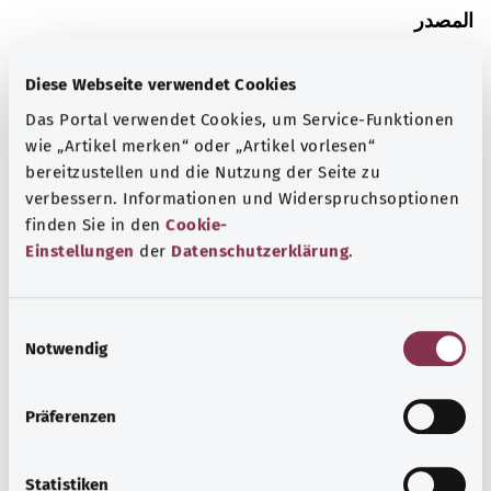
المصدر
The explanations of ICD and OPS codes are provided by
the non-profit organization “Was hab’ ich?”
Diese Webseite verwendet Cookies
gemeinnützige GmbH on behalf of the Federal Ministry of
Das Portal verwendet Cookies, um Service-Funktionen
Health (BMG).
wie „Artikel merken“ oder „Artikel vorlesen“
bereitzustellen und die Nutzung der Seite zu
verbessern. Informationen und Widerspruchsoptionen
finden Sie in den
Cookie-
Einstellungen
der
Datenschutzerklärung
.
رجوع إلى الأعلى
E
Notwendig
i
gesund.bund.de
n
إحدى الخدمات المقدمة من
w
وزارة الصحة الاتحادية.
Präferenzen
i
l
l
Statistiken