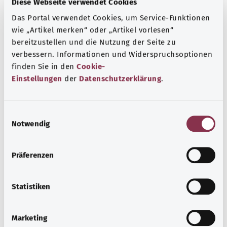
Diese Webseite verwendet Cookies
Das Portal verwendet Cookies, um Service-Funktionen
wie „Artikel merken“ oder „Artikel vorlesen“
bereitzustellen und die Nutzung der Seite zu
verbessern. Informationen und Widerspruchsoptionen
finden Sie in den
Cookie-
Einstellungen
der
Datenschutzerklärung
.
E
Notwendig
i
النوبة الإقفارية العابرة (TIA)
n
w
غالبًا ما تسبق النوبة الإقفارية العابرة السكتات الدماغية. مع النوبة
Präferenzen
i
الإقفارية العابرة، لا يتدفق الدم بما يكفي إلى جزء من الدماغ.
l
والأعراض التي تظهر تشمل الشلل أو اضطرابات الرؤية أو
l
Statistiken
اضطرابات النطق.
i
g
معرفة المزيد
Marketing
u