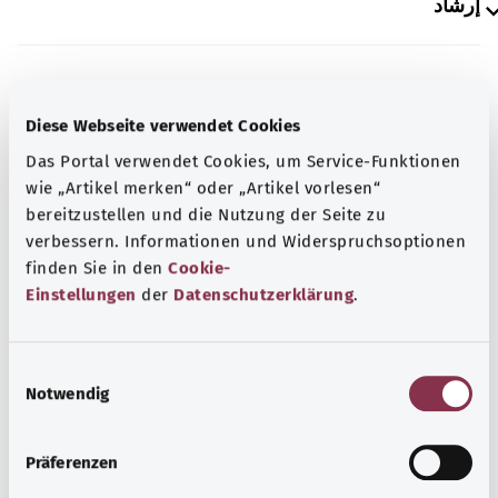
إرشاد
المصدر
Diese Webseite verwendet Cookies
The explanations of ICD and OPS codes are provided by
Das Portal verwendet Cookies, um Service-Funktionen
the non-profit organization “Was hab’ ich?”
wie „Artikel merken“ oder „Artikel vorlesen“
gemeinnützige GmbH on behalf of the Federal Ministry of
bereitzustellen und die Nutzung der Seite zu
Health (BMG).
verbessern. Informationen und Widerspruchsoptionen
finden Sie in den
Cookie-
Einstellungen
der
Datenschutzerklärung
.
رجوع إلى الأعلى
E
Notwendig
i
n
gesund.bund.de
w
Präferenzen
إحدى الخدمات المقدمة من
i
وزارة الصحة الاتحادية.