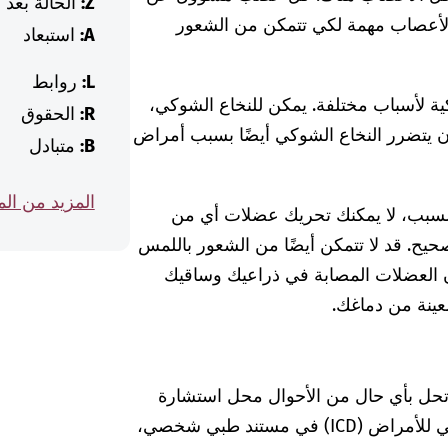
Z:
الحالة بعد
لأعصاب مهمة لكي تتمكن من الشعور
A:
استبعاد
L:
روابط
ية لأسباب مختلفة. يمكن للنخاع الشوكي،
R:
الحقوق
ن يتضرر النخاع الشوكي أيضًا بسبب أمراض
B:
متبادل
المزيد من ال
لسبب، لا يمكنك تحريك عضلات أي من
حيح. قد لا تتمكن أيضًا من الشعور باللمس
لعضلات المصابة في ذراعيك وساقيك
عينة من دماغك.
 تحل بأي حال من الأحوال محل استشارة
الطبيبة أو الطبيب. إذا وجدت كود التصنيف الدولي للأمراض (ICD) في مستند طبي شخصي،