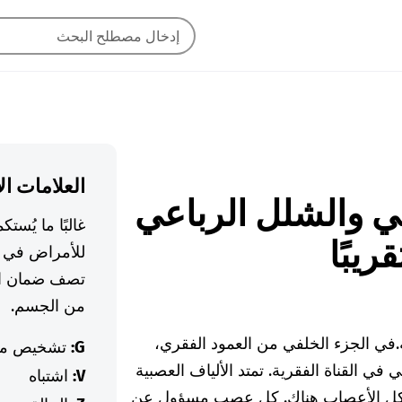
العلامات ال
لرباعي والشلل الرباعي
غالبًا ما يُس
يبًا
للأمراض في ا
تصف ضمان ال
من الجسم.
في الجزء الخلفي من العمود الفقري،
G:
تشخيص م
في القناة الفقرية. تمتد الألياف العصبية
V:
اشتباه
تشكل الأعصاب هناك. كل عصب مسؤول عن