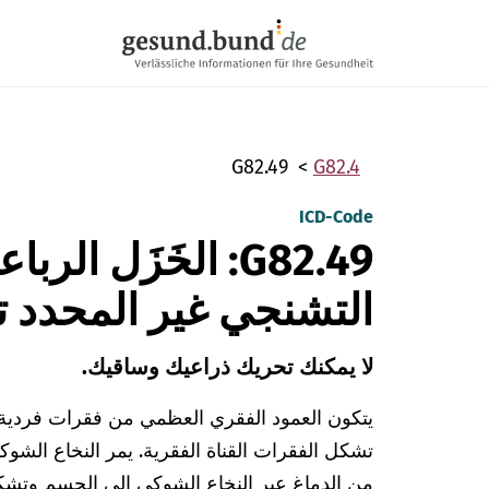
تخطي التنقل
G82.49
G82.4
ICD-Code
G82.49: الخَزَل ا
التشنجي غير المحدد تقر
لا يمكنك تحريك ذراعيك وساقيك.
يتكون العمود الفقري العظمي من فقرات فردية.
تشكل الفقرات القناة الفقرية. يمر النخاع الشوكي 
من الدماغ عبر النخاع الشوكي إلى الجسم و