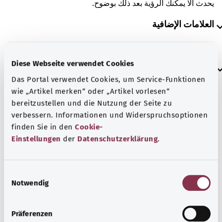
يحدث ألا يمكنك الرؤية بعد ذلك بوضوح.
العلامات الإضافية
Diese Webseite verwendet Cookies
إرشاد
Das Portal verwendet Cookies, um Service-Funktionen
wie „Artikel merken“ oder „Artikel vorlesen“
bereitzustellen und die Nutzung der Seite zu
المصدر
verbessern. Informationen und Widerspruchsoptionen
مُقدم من شركة "Was hab’ ich?‎" ذات المسؤولية المحدودة غير
finden Sie in den
Cookie-
الربحية بالنيابة عن الوزارة الاتحادية للصحة (BMG).
Einstellungen
der
Datenschutzerklärung
.
E
رجوع إلى الأعلى
Notwendig
i
n
w
gesund.bund.de
Präferenzen
i