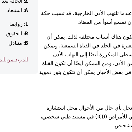
Z:
الحالة بعد
A:
استبعاد
 عندما تلتهب الأذن الخارجية، قد تسبب حكة
أن تسمع أسوأ من المعتاد.
L:
روابط
R:
الحقوق
 يكون هناك أسباب مختلفة لذلك. يمكن أن
B:
متبادل
يرة في الجلد في القناة السمعية. ويمكن
وسطى المتكررة أيضًا إلى التهاب الأذن
المزيد من ال
 الأذن. ومن الممكن أيضًا أن تكون القناة
في بعض الأحيان يمكن أن تتكون بثور دموية
 تحل بأي حال من الأحوال محل استشارة
الطبيبة أو الطبيب. إذا وجدت كود التصنيف الدولي للأمراض (ICD) في مستند طبي شخصي،
لتشخيص.