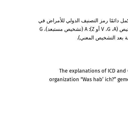
مل دائمًا رمز التصنيف الدولي للأمراض في
المستندات الطبية بعلامات إضافية لضمان التشخيص (A‏، G‏، V أو Z): A (تشخيص مستبعد)، G
The explanations of ICD and 
organization “Was hab’ ich?” gem