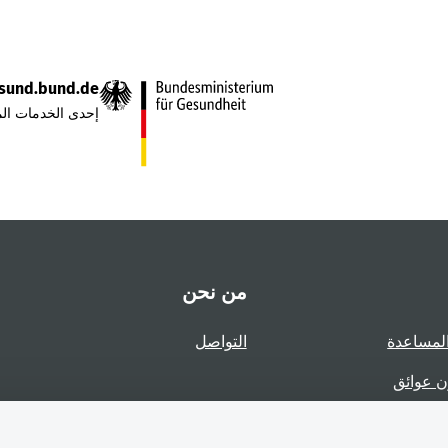
sund.bund.de
إحدى الخدمات الم
من نحن
لمساعدة
التواصل
ن عوائق
عوائق