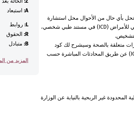
Z:
الحالة بعد
A:
استبعاد
 تحل بأي حال من الأحوال محل استشارة
L:
روابط
الطبيبة أو الطبيب. إذا وجدت كود التصنيف الدولي للأمراض (ICD) في مستند طبي شخصي،
R:
الحقوق
لتشخيص.
B:
متبادل
رات متعلقة بالصحة وسيشرح لك كود
التشخيص الخاص بالتصنيف الدولي للأمراض (ICD) عن طريق المحادثات المباشرة حسب
المزيد من ال
Was hab" ذات المسؤولية المحدودة غير الربحية بالنيابة عن الوزارة