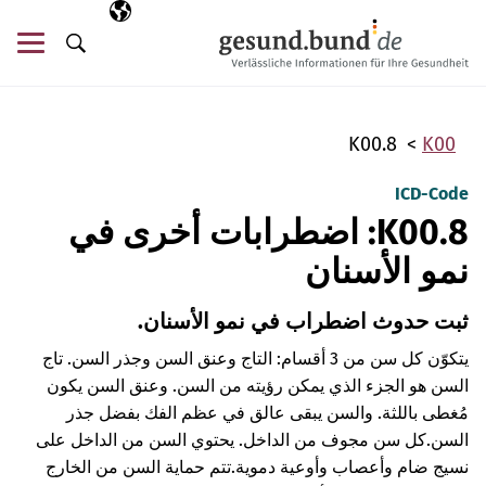
تخطي التنقل
AR
اللغة المختارة
قائ
البحث
K00.8
K00
ICD-Code
K00.8: اضطرابات أخرى في
نمو الأسنان
ثبت حدوث اضطراب في نمو الأسنان.
يتكوّن كل سن من 3 أقسام: التاج وعنق السن وجذر السن. تاج
السن هو الجزء الذي يمكن رؤيته من السن. وعنق السن يكون
مُغطى باللثة. والسن يبقى عالق في عظم الفك بفضل جذر
السن.
كل سن مجوف من الداخل. يحتوي السن من الداخل على
نسيج ضام وأعصاب وأوعية دموية.
تتم حماية السن من الخارج