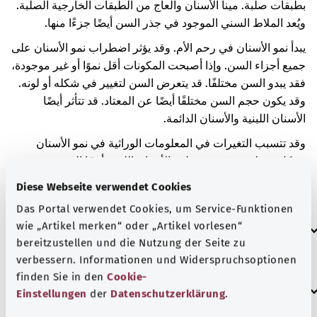
بطبقات صلبة. مينا الأسنان والعاج من الطبقات الخارجية الصلبة.
ويُعد الملاط السني الموجود في جذر السن أيضًا جزءًا منها.
يبدأ نمو الأسنان في رحم الأم. وقد يؤثر اضطراب نمو الأسنان على
جميع أجزاء السن. وإذا أصبحت المكونات أقل نموًا أو غير موجودة،
فقد يبدو السن مختلفًا. قد يتعرض السن لتغيير في شكله أو لونه.
وقد يكون حجم السن مختلفًا أيضًا عن المعتاد. قد تتأثر أيضًا
الأسنان اللبنية والأسنان الدائمة.
وقد تتسبب التغيرات في المعلومات الوراثية في نمو الأسنان
بشكل مختلف. وقد يؤدي تلف الأسنان اللبنية أيضًا إلى حدوث
تغيرات في الأسنان الدائمة اللاحقة. بالإضافة إلى ذلك، قد تؤثر
Diese Webseite verwendet Cookies
الأمراض أو بعض الأدوية على نمو الأسنان.
Das Portal verwendet Cookies, um Service-Funktionen
العلامات الإضافية
wie „Artikel merken“ oder „Artikel vorlesen“
bereitzustellen und die Nutzung der Seite zu
verbessern. Informationen und Widerspruchsoptionen
finden Sie in den
Cookie-
إرشاد
Einstellungen
der
Datenschutzerklärung
.