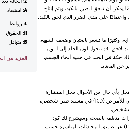
Z:
الحالة بعد
 يمكن أن تلحق الضرر بالكبد. ويتم إنتاج
A:
استبعاد
واعتمادًا على مدى الضرر الذي لحق بالكبد،
L:
روابط
R:
الحقوق
اية. وكثيرًا ما تشعر بالغثيان وضعف الشهية.
B:
متبادل
ت لاحق، قد يتحول لون الجلد إلى اللون
ناك حكة في الجلد في جميع أنحاء الجسم.
المزيد من ال
ير عن المعتاد.
 تحل بأي حال من الأحوال محل استشارة
الطبيبة أو الطبيب. إذا وجدت كود التصنيف الدولي للأمراض (ICD) في مستند طبي شخصي،
لتشخيص.
رات متعلقة بالصحة وسيشرح لك كود
التشخيص الخاص بالتصنيف الدولي للأمراض (ICD) عن طريق المحادثات المباشرة حسب