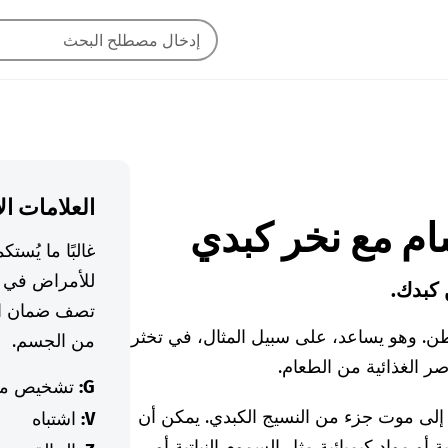
العلامات ال
غالبًا ما يُس
للأمراض في ا
 كبدك.
تصف ضمان ال
طن. وهو يساعد، على سبيل المثال، في تخثر
من الجسم.
صر الغذائية من الطعام.
G:
تشخيص م
إلى موت جزء من النسيج الكبدي. يمكن أن
V:
اشتباه
أو مواد كيميائية مثل السموم النباتية أو