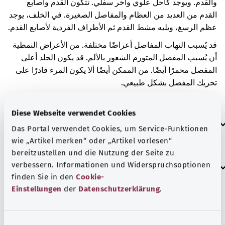
والقدم. ويوجد كاحل علوي وآخر سفلي. تتكون القدم وأصابع
القدم من العديد من العظام والمفاصل الصغيرة. في الخلف، يوجد
عظم الرسغ، ويليه مشط القدم ثم الأطراف الفردية لأصابع القدم.
قد يُسبب التهاب المفاصل أعراضًا مختلفة. من الأعراض النمطية
أن يُسبب المفصل المتورم الشعور بالألم. قد يكون الجلد أعلى
المفصل محمرًا أيضًا. من الممكن أيضًا ألا يكون المرء قادرًا على
تحريك المفصل بشكل طبيعي.
التهاب المفاصل حدث بسبب الفيروسات.
Diese Webseite verwendet Cookies
العلامات الإضافية
Das Portal verwendet Cookies, um Service-Funktionen
wie „Artikel merken“ oder „Artikel vorlesen“
bereitzustellen und die Nutzung der Seite zu
إرشاد
verbessern. Informationen und Widerspruchsoptionen
finden Sie in den
Cookie-
Einstellungen
der
Datenschutzerklärung
.
المصدر
E
مُقدم من شركة "Was hab’ ich?‎" ذات المسؤولية المحدودة غير