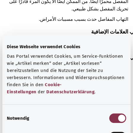
المفصل محمرًا أيضًا. من الممكن أيضًا ألا يكون المرء قادرًا على
تحريك المفصل بشكل طبيعي.
التهاب المفاصل حدث بسبب مسببات الأمراض.
العلامات الإضافية
Diese Webseite verwendet Cookies
Das Portal verwendet Cookies, um Service-Funktionen
إرشاد
wie „Artikel merken“ oder „Artikel vorlesen“
bereitzustellen und die Nutzung der Seite zu
verbessern. Informationen und Widerspruchsoptionen
المصدر
finden Sie in den
Cookie-
Einstellungen
der
Datenschutzerklärung
.
مُقدم من شركة "Was hab’ ich?‎" ذات المسؤولية المحدودة غير
الربحية بالنيابة عن الوزارة الاتحادية للصحة (BMG).
E
Notwendig
i
رجوع إلى الأعلى
n