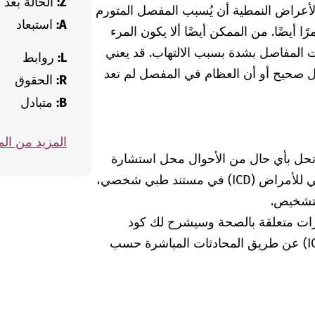
Z:
الحالة بعد
الأعراض النمطية أن يُسبب المفصل المتورم
A:
استبعاد
ا أيضًا. من الممكن أيضًا ألا يكون المرء
المفاصل بشدة بسبب الالتهاب. قد يعني
L:
روابط
ل صحيح أو أن العظام في المفصل لم تعد
R:
الحقوق
B:
متبادل
المزيد من ال
 تحل بأي حال من الأحوال محل استشارة
الطبيبة أو الطبيب. إذا وجدت كود التصنيف الدولي للأمراض (ICD) في مستند طبي شخصي،
لتشخيص.
رات متعلقة بالصحة وسيشرح لك كود
التشخيص الخاص بالتصنيف الدولي للأمراض (ICD) عن طريق المحادثات المباشرة حسب