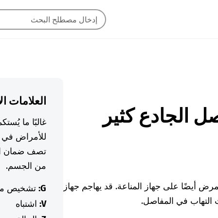
العلامات ال
مفاصل الجادع كثير
غالبًا ما يُس
للأمراض في ا
تصف ضمان ال
من الجسم.
رض أيضًا على جهاز المناعة. قد يهاجم جهاز
G:
تشخيص م
 التهاب في المفاصل.
V:
اشتباه