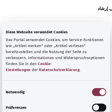
إرشاد
المصدر
Diese Webseite verwendet Cookies
The explanations of ICD and OPS codes are provided by
Das Portal verwendet Cookies, um Service-Funktionen
the non-profit organization “Was hab’ ich?”
wie „Artikel merken“ oder „Artikel vorlesen“
gemeinnützige GmbH on behalf of the Federal Ministry of
bereitzustellen und die Nutzung der Seite zu
Health (BMG).
verbessern. Informationen und Widerspruchsoptionen
finden Sie in den
Cookie-
Einstellungen
der
Datenschutzerklärung
.
E
رجوع إلى الأعلى
Notwendig
i
n
w
gesund.bund.de
Präferenzen
i