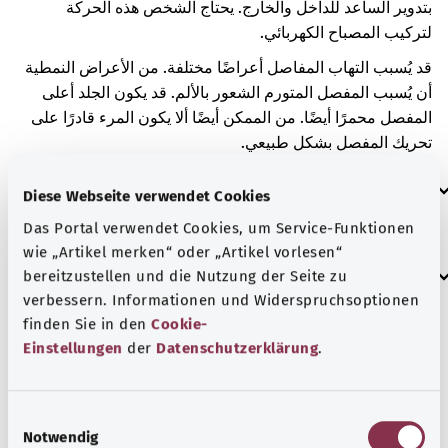
بتدوير الساعد للداخل والخارج. يحتاج الشخص هذه الحركة
لتركيب المصباح الكهربائي.
قد يُسبب التهاب المفاصل أعراضًا مختلفة. من الأعراض النمطية
أن يُسبب المفصل المتورم الشعور بالألم. قد يكون الجلد أعلى
المفصل محمرًا أيضًا. من الممكن أيضًا ألا يكون المرء قادرًا على
تحريك المفصل بشكل طبيعي.
العلامات الإضافية
Diese Webseite verwendet Cookies
Das Portal verwendet Cookies, um Service-Funktionen
wie „Artikel merken“ oder „Artikel vorlesen“
إرشاد
bereitzustellen und die Nutzung der Seite zu
verbessern. Informationen und Widerspruchsoptionen
finden Sie in den
Cookie-
Einstellungen
der
Datenschutzerklärung
.
المصدر
مُقدم من شركة "Was hab’ ich?‎" ذات المسؤولية المحدودة غير
الربحية بالنيابة عن الوزارة الاتحادية للصحة (BMG).
E
Notwendig
i