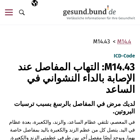
تخطي التنقل
AR
اللغة المختارة
قائ
البحث
M14.43
M14.4
ICD-Code
M14.43: التهاب المفاصل عند
الإصابة بالداء النشواني في
الساعد
لديك مرض في المفاصل بالرسغ بسبب ترسبات
البروتين.
في المعصم، تلتقي عظام الساعد، والزند، والكعبرة، بعدة عظام
في اليد. يتصل كل من عظم الزند والكعبرة باليد بمفاصل خاصة
بهما. ويوجد أيضًا مفصل آخر بين طرفي عظمتي الزند والكعبرة.