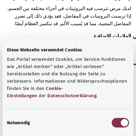
لديك مرض تترسب فيه البروتينات في أجزاء مختلفة من الجسم.
إذا ترسبت البروتينات في المفاصل، فقد يؤدي ذلك إلى تضرر
المفاصل المعنية. مما قد يُسبب الألم. قد تنكسر العظام أيضًا.
العلامات الإضافية
Diese Webseite verwendet Cookies
Das Portal verwendet Cookies, um Service-Funktionen
إرشاد
wie „Artikel merken“ oder „Artikel vorlesen“
bereitzustellen und die Nutzung der Seite zu
verbessern. Informationen und Widerspruchsoptionen
المصدر
finden Sie in den
Cookie-
Einstellungen
der
Datenschutzerklärung
.
مُقدم من شركة "Was hab’ ich?‎" ذات المسؤولية المحدودة غير
الربحية بالنيابة عن الوزارة الاتحادية للصحة (BMG).
E
Notwendig
i
n
رجوع إلى الأعلى