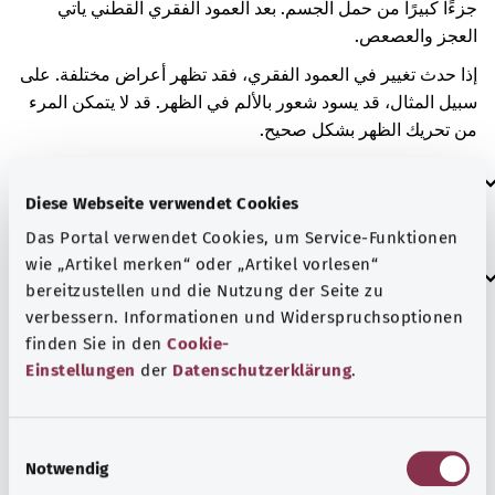
جزءًا كبيرًا من حمل الجسم. بعد العمود الفقري القطني يأتي
العجز والعصعص.
إذا حدث تغيير في العمود الفقري، فقد تظهر أعراض مختلفة. على
سبيل المثال، قد يسود شعور بالألم في الظهر. قد لا يتمكن المرء
من تحريك الظهر بشكل صحيح.
العلامات الإضافية
Diese Webseite verwendet Cookies
Das Portal verwendet Cookies, um Service-Funktionen
wie „Artikel merken“ oder „Artikel vorlesen“
إرشاد
bereitzustellen und die Nutzung der Seite zu
verbessern. Informationen und Widerspruchsoptionen
finden Sie in den
Cookie-
المصدر
Einstellungen
der
Datenschutzerklärung
.
مُقدم من شركة "Was hab’ ich?‎" ذات المسؤولية المحدودة غير
الربحية بالنيابة عن الوزارة الاتحادية للصحة (BMG).
E
Notwendig
i