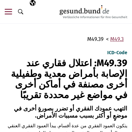
تخطي التنقل
AR
اللغة المختارة
قائ
البحث
M49.39
M49.3
ICD-Code
M49.39: اعتلال فقاري عند
الإصابة بأمراض معدية وطفيلية
أخرى مصنفة في أماكن أخرى
في مواضع غير محددة تقريبًا
التهب عمودك الفقري أو تضرر بصورةٍ أخرى في
موضعٍ أو أكثر بسبب مسببات الأمراض.
يتكون العمود الفقري من عدة أقسام. يبدأ العمود الفقري العنقي