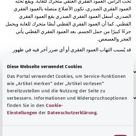
تحت الرأس. العمود الفقري العنقي متحرك للغاية. ويقع تحته
العمود الفقري الصدري. تكون الأضلاع متصلة بالعمود الفقري
الصدري. أسفل العمود الفقري الصدري يقع العمود الفقري
القطني. كما أن العمود الفقري القطني أيضًا متحرك للغاية ويحمل
جزءًا كبيرًا من حمل الجسم. بعد العمود الفقري القطني يأتي
العجز والعصعص.
قد يُسبب التهاب العمود الفقري أو أي ضرر آخر فيه في ظهور
أعراض مختلفة. قد يسود شعور بالألم في الظهر.
Diese Webseite verwendet Cookies
العلامات الإضافية
Das Portal verwendet Cookies, um Service-Funktionen
wie „Artikel merken“ oder „Artikel vorlesen“
bereitzustellen und die Nutzung der Seite zu
إرشاد
verbessern. Informationen und Widerspruchsoptionen
finden Sie in den
Cookie-
Einstellungen
der
Datenschutzerklärung
.
المصدر
مُقدم من شركة "Was hab’ ich?‎" ذات المسؤولية المحدودة غير
E