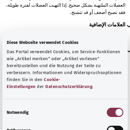
العضلات الملتهبة بشكل صحيح. إذا التهبت العضلات لفترة طويلة،
فقد تصبح أضعف أو قد تتشنج.
العلامات الإضافية
Diese Webseite verwendet Cookies
إرشاد
Das Portal verwendet Cookies, um Service-Funktionen
wie „Artikel merken“ oder „Artikel vorlesen“
bereitzustellen und die Nutzung der Seite zu
verbessern. Informationen und Widerspruchsoptionen
المصدر
finden Sie in den
Cookie-
مُقدم من شركة "Was hab’ ich?‎" ذات المسؤولية المحدودة غير
Einstellungen
der
Datenschutzerklärung
.
الربحية بالنيابة عن الوزارة الاتحادية للصحة (BMG).
E
Notwendig
i
رجوع إلى الأعلى
n
w