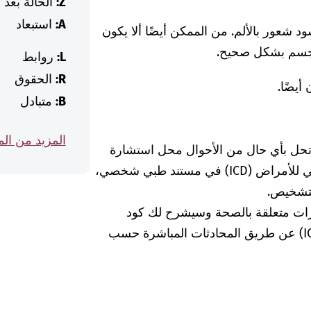
Z:
الحالة بعد
A:
استبعاد
 شعور بالألم. من الممكن أيضًا ألا يكون
لجسم بشكل صحيح.
L:
روابط
R:
الحقوق
أيضًا.
B:
متبادل
المزيد من ال
 تحل بأي حال من الأحوال محل استشارة
الطبيبة أو الطبيب. إذا وجدت كود التصنيف الدولي للأمراض (ICD) في مستند طبي شخصي،
لتشخيص.
رات متعلقة بالصحة وسيشرح لك كود
التشخيص الخاص بالتصنيف الدولي للأمراض (ICD) عن طريق المحادثات المباشرة حسب