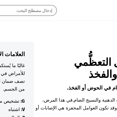
العلامات ال
ضل التعظُّمي
غالبًا ما يُس
الفخذ
للأمراض في ا
تصف ضمان ال
م في الحوض أو الفخذ.
من الجسم.
الدهنية والنسيج الضام.
في هذا المرض،
G:
تشخيص م
 وقد تكون العوامل المحفزة هي الإصابات أو
V:
اشتباه