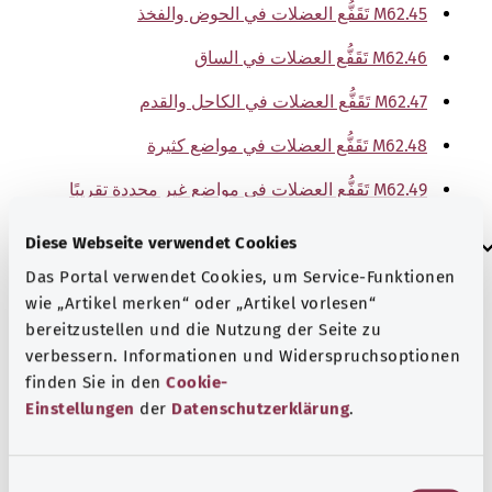
M62.45 تَقَفُّع العضلات في الحوض والفخذ
M62.46 تَقَفُّع العضلات في الساق
M62.47 تَقَفُّع العضلات في الكاحل والقدم
M62.48 تَقَفُّع العضلات في مواضع كثيرة
M62.49 تَقَفُّع العضلات في مواضع غير محددة تقريبًا
إرشاد
Diese Webseite verwendet Cookies
Das Portal verwendet Cookies, um Service-Funktionen
wie „Artikel merken“ oder „Artikel vorlesen“
bereitzustellen und die Nutzung der Seite zu
المصدر
verbessern. Informationen und Widerspruchsoptionen
The explanations of ICD and OPS codes are provided by
finden Sie in den
Cookie-
the non-profit organization “Was hab’ ich?”
Einstellungen
der
Datenschutzerklärung
.
gemeinnützige GmbH on behalf of the Federal Ministry of
Health (BMG).
E