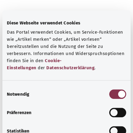
Diese Webseite verwendet Cookies
Das Portal verwendet Cookies, um Service-Funktionen
معرفة جيدة
wie „Artikel merken“ oder „Artikel vorlesen“
المزيد من المقالات
bereitzustellen und die Nutzung der Seite zu
verbessern. Informationen und Widerspruchsoptionen
finden Sie in den
Cookie-
Einstellungen
der
Datenschutzerklärung
.
E
Notwendig
i
n
w
Präferenzen
i
l
l
Statistiken