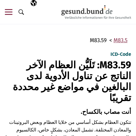
تخطي التنقل
AR
اللغة المختارة
قائ
البحث
M83.59
M83.5
ICD-Code
M83.59: تَلَيُّن العظام الآخر
الناتج عن تناول الأدوية لدى
البالغين في مواضع غير محددة
تقريبًا
أنت مصاب بالكساح.
تتكون العظام بشكل أساسي من خلايا العظام وبعض البروتينات
والمعادن المختلفة. تشمل المعادن، بشكلٍ خاص، الكالسيوم