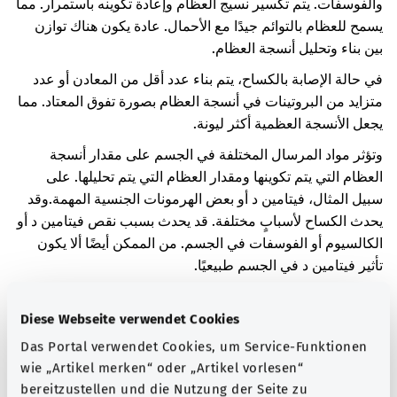
والفوسفات. يتم تكسير نسيج العظام وإعادة تكوينه باستمرار. مما
يسمح للعظام بالتوائم جيدًا مع الأحمال. عادة يكون هناك توازن
بين بناء وتحليل أنسجة العظام.
في حالة الإصابة بالكساح، يتم بناء عدد أقل من المعادن أو عدد
متزايد من البروتينات في أنسجة العظام بصورة تفوق المعتاد. مما
يجعل الأنسجة العظمية أكثر ليونة.
وتؤثر مواد المرسال المختلفة في الجسم على مقدار أنسجة
العظام التي يتم تكوينها ومقدار العظام التي يتم تحليلها. على
سبيل المثال، فيتامين د أو بعض الهرمونات الجنسية المهمة.
وقد
يحدث الكساح لأسبابٍ مختلفة. قد يحدث بسبب نقص فيتامين د أو
الكالسيوم أو الفوسفات في الجسم. من الممكن أيضًا ألا يكون
تأثير فيتامين د في الجسم طبيعيًا.
سبب الكساح في حالتك هو أنك تتناول بعض الأدوية منذ فترة
طويلة. قد تتسبب بعض الأدوية في الإصابة بالكساح.
Diese Webseite verwendet Cookies
Das Portal verwendet Cookies, um Service-Funktionen
قد يسبب الكساح ألمًا في العظام. وقد يظهر الألم بشكلٍ أساسيّ
wie „Artikel merken“ oder „Artikel vorlesen“
عندما تحمل العظام وزنًا كبيرًا. ويسري ذلك على العمود الفقري
bereitzustellen und die Nutzung der Seite zu
والوركين والساقين مثلاً. وقد تتشوه العظام أيضًا. قد تصبح