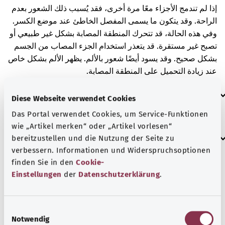
إذا لم تندمج الأجزاء معًا مرة أخرى، فقد يُسبب ذلك الشعور بعدم
الراحة. وقد يتكون ما يسمى المفصل الخاطئ عند موضع الكسر.
وفي هذه الحالة، قد تتحرك المنطقة المصابة بشكل غير طبيعي أو
تصبح غير مستقرة. قد يتعذر استخدام الجزء المصاب من الجسم
بشكل صحيح. وقد يسود أيضًا شعور بالألم. يظهر الألم بشكل خاص
عند زيادة التحميل على المنطقة المصابة.
العلامات الإضافية
Diese Webseite verwendet Cookies
Das Portal verwendet Cookies, um Service-Funktionen
wie „Artikel merken“ oder „Artikel vorlesen“
إرشاد
bereitzustellen und die Nutzung der Seite zu
verbessern. Informationen und Widerspruchsoptionen
finden Sie in den
Cookie-
Einstellungen
der
Datenschutzerklärung
.
المصدر
مُقدم من شركة "Was hab’ ich?‎" ذات المسؤولية المحدودة غير
الربحية بالنيابة عن الوزارة الاتحادية للصحة (BMG).
E
Notwendig
i