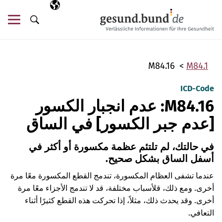
تخطي التنقل
AR
اللغة المختارة
قائ
البحث
M84.16
M84.1
ICD-Code
M84.16: عدم انجبار الكسور
[عدم جبر الكسور] في الساق
في حالتك، لم تلتئم عظمة مكسورة أو أكثر في
أسفل الساق بشكل صحيح.
عندما تشفى العظام المكسورة، تندمج القطع المكسورة معًا مرة
أخرى. ومع ذلك، قلأسباب مختلفة، قد لا تندمج الأجزاء معًا مرة
أخرى. وقد يحدث ذلك، مثلاً، إذا تحركت هذه القطع كثيرًا أثناء
التعافي.