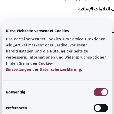
العلامات الإضافية
إرشاد
Diese Webseite verwendet Cookies
Das Portal verwendet Cookies, um Service-Funktionen
wie „Artikel merken“ oder „Artikel vorlesen“
bereitzustellen und die Nutzung der Seite zu
المصدر
verbessern. Informationen und Widerspruchsoptionen
مُقدم من شركة "Was hab’ ich?‎" ذات المسؤولية المحدودة غير
finden Sie in den
Cookie-
الربحية بالنيابة عن الوزارة الاتحادية للصحة (BMG).
Einstellungen
der
Datenschutzerklärung
.
E
رجوع إلى الأعلى
Notwendig
i
n
w
gesund.bund.de
Präferenzen
i
إحدى الخدمات المقدمة من