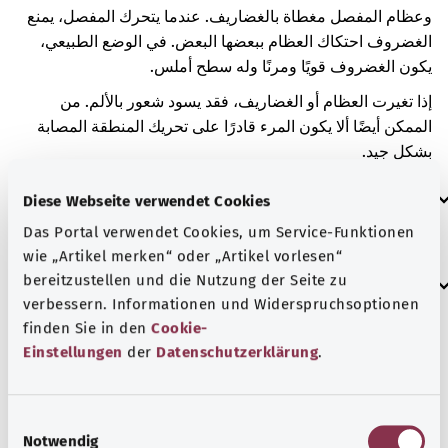
وعظام المفصل مغطاة بالغضاريف. عندما يتحرك المفصل، يمنع
الغضروف احتكاك العظام ببعضها البعض. في الوضع الطبيعي،
يكون الغضروف قويًا ومرنًا وله سطح أملس.
إذا تغيرت العظام أو الغضاريف، فقد يسود شعور بالألم. من
الممكن أيضًا ألا يكون المرء قادرًا على تحريك المنطقة المصابة
بشكل جيد.
العلامات الإضافية
Diese Webseite verwendet Cookies
Das Portal verwendet Cookies, um Service-Funktionen
wie „Artikel merken“ oder „Artikel vorlesen“
إرشاد
bereitzustellen und die Nutzung der Seite zu
verbessern. Informationen und Widerspruchsoptionen
finden Sie in den
Cookie-
Einstellungen
der
Datenschutzerklärung
.
المصدر
مُقدم من شركة "Was hab’ ich?‎" ذات المسؤولية المحدودة غير
E
الربحية بالنيابة عن الوزارة الاتحادية للصحة (BMG).
Notwendig
i