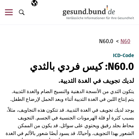
تخطي التنقل
AR
اللغة المختارة
قائ
البحث
N60.0
N60
ICD-Code
N60.0: كيس فردي بالثدي
لديك تجويف في الغدة الثديية.
يتكون الثدي من الأنسجة الدهنية والنسيج الضام والغدة الثديية.
يتم إنتاج اللبن في الغدة الثديية أثناء وبعد الحمل لإرضاع الطفل.
يوجد لديك تجويف في الغدة الثديية. قد تتكون هذه التجاويف، مثلاً،
بسبب كثرة أو قلة الهرمونات الجنسية في الجسم. التجويف
محاط بجلد رقيق ويحتوي على سوائل. قد يكون من الممكن
الشعور بهذا التجويف. وأحيانًا، قد يسود أيضًا شعور بالألم في الغدة