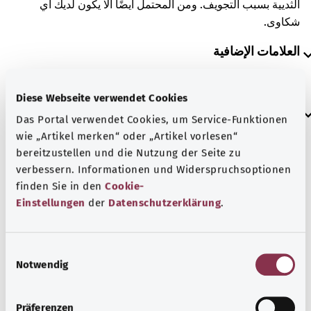
الثديية بسبب التجويف. ومن المحتمل أيضًا ألا يكون لديك أي
شكاوى.
العلامات الإضافية
Diese Webseite verwendet Cookies
إرشاد
Das Portal verwendet Cookies, um Service-Funktionen
wie „Artikel merken“ oder „Artikel vorlesen“
bereitzustellen und die Nutzung der Seite zu
المصدر
verbessern. Informationen und Widerspruchsoptionen
finden Sie in den
Cookie-
مُقدم من شركة "Was hab’ ich?‎" ذات المسؤولية المحدودة غير
Einstellungen
der
Datenschutzerklärung
.
الربحية بالنيابة عن الوزارة الاتحادية للصحة (BMG).
E
Notwendig
i
رجوع إلى الأعلى
n
w
Präferenzen