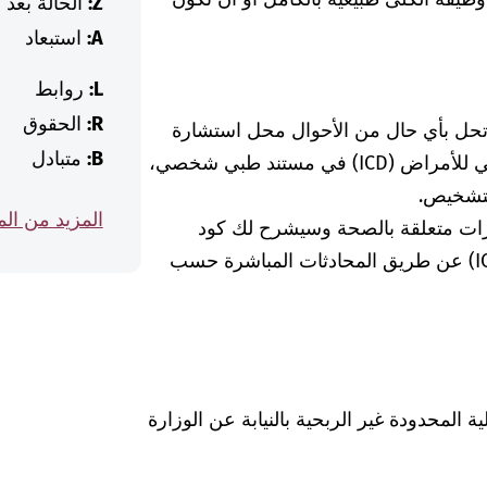
Z:
الحالة بعد
A:
استبعاد
L:
روابط
R:
الحقوق
 تحل بأي حال من الأحوال محل استشارة
B:
متبادل
الطبيبة أو الطبيب. إذا وجدت كود التصنيف الدولي للأمراض (ICD) في مستند طبي شخصي،
لتشخيص.
المزيد من ال
رات متعلقة بالصحة وسيشرح لك كود
التشخيص الخاص بالتصنيف الدولي للأمراض (ICD) عن طريق المحادثات المباشرة حسب
Was hab" ذات المسؤولية المحدودة غير الربحية بالنيابة عن الوزارة