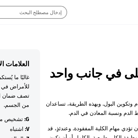
العلامات ال
غالبًا ما يُس
للأمراض في ا
تصف ضمان ال
م وتكوين البول. وبهذه الطريقة، تساعدان
من الجسم.
الدم ونسبة المعادن في الدم.
G:
تشخيص م
 تؤدي مهام الكلية المفقودة. وعندئذٍ، قد
V:
اشتباه
 وظيفة الكلى طبيعية بالكامل أو أن تكون