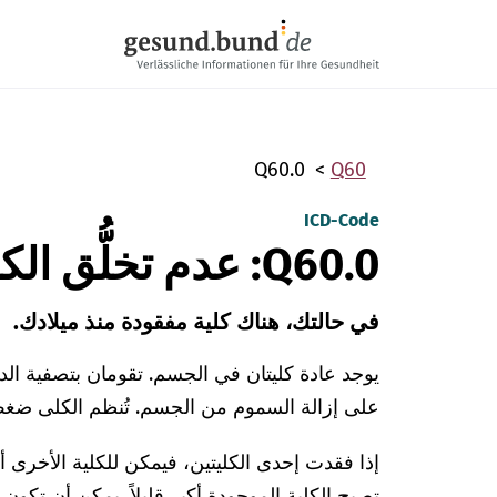
تخطي التنقل
Q60.0
Q60
ICD-Code
Q60.0: عدم تخلُّق الكلى في جانب واحد
في حالتك، هناك كلية مفقودة منذ ميلادك.
يوجد عادة كليتان في الجسم. تقومان بتصفية الد
على إزالة السموم من الجسم. تُنظم الكلى ضغط 
إذا فقدت إحدى الكليتين، فيمكن للكلية الأخرى أن
تصبح الكلية الموجودة أكبر قليلاً. يمكن أن تكون