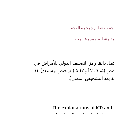
مل دائمًا رمز التصنيف الدولي للأمراض في
المستندات الطبية بعلامات إضافية لضمان التشخيص (A‏، G‏، V أو Z): A (تشخيص مستبعد)، G
The explanations of ICD and 