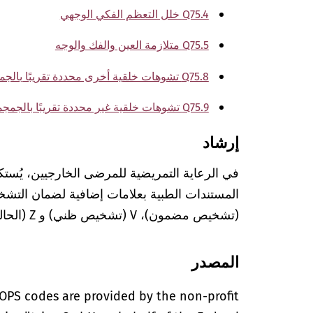
Q75.4 خلل التعظم الفكي الوجهي
Q75.5 متلازمة العين والفك والوجه
Q75.8 تشوهات خلقية أخرى محددة تقريبًا بالجمجمة وعظام جمجمة الوجه
Q75.9 تشوهات خلقية غير محددة تقريبًا بالجمجمة وعظام جمجمة الوجه
إرشاد
في الرعاية التمريضية للمرضى الخارجيين، يُستك
(تشخيص مضمون)، V (تشخيص ظني) و Z (الحالة بعد التشخيص المعني).
المصدر
OPS codes are provided by the non-profit