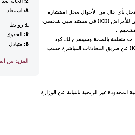
Z:
الحالة بعد
A:
استبعاد
 تحل بأي حال من الأحوال محل استشارة
الطبيبة أو الطبيب. إذا وجدت كود التصنيف الدولي للأمراض (ICD) في مستند طبي شخصي،
L:
روابط
لتشخيص.
R:
الحقوق
رات متعلقة بالصحة وسيشرح لك كود
B:
متبادل
التشخيص الخاص بالتصنيف الدولي للأمراض (ICD) عن طريق المحادثات المباشرة حسب
المزيد من ال
Was hab" ذات المسؤولية المحدودة غير الربحية بالنيابة عن الوزارة