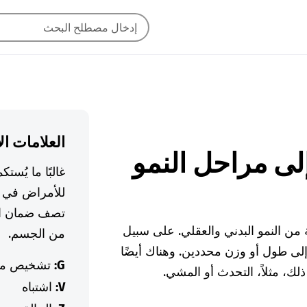
العلامات ال
غالبًا ما يُس
للأمراض في ا
تصف ضمان ال
من النمو البدني والعقلي. على سبيل
من الجسم.
 إلى طول أو وزن محددين. وهناك أيضًا
G:
تشخيص م
لك، مثلاً، التحدث أو المشي.
V:
اشتباه