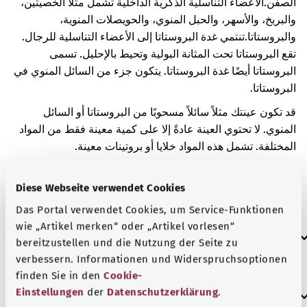
الصفن.
الأعضاء التناسلية الذكرية الداخلية تشمل مثلًا الخصيتين،
والبربخ، والأسهر، والحبل المنوي، والحويصلات المنوية،
والبروستاتا.
تنتمي غدة البروستاتا إلى الأعضاء التناسلية للرجال.
تقع البروستاتا تحت المثانة البولية وتحيط بالإحليل. تسمى
البروستاتا أيضًا غدة البروستاتا. يتكون جزء من السائل المنوي في
البروستاتا.
قد تكون عينتك مثلاً سائلاً مسحوبًا من البروستاتا أو السائل
المنوي. لا تحتوي العينة عادةً إلا على كمية معينة فقط من المواد
المختلفة. تشمل هذه المواد خلايا أو بروتينات معينة.
إذا تغيرت كمية المواد في العينة، فسيشير ذلك أحيانًا إلى وجود
مرض. قد تعتمد النتيجة أيضًا، على سبيل المثال، على وقت سحب
Diese Webseite verwendet Cookies
العينة، أو كيفية حفظ العينة حتى موعد الفحص.
Das Portal verwendet Cookies, um Service-Funktionen
wie „Artikel merken“ oder „Artikel vorlesen“
العلامات الإضافية
bereitzustellen und die Nutzung der Seite zu
verbessern. Informationen und Widerspruchsoptionen
finden Sie in den
Cookie-
إرشاد
Einstellungen
der
Datenschutzerklärung
.