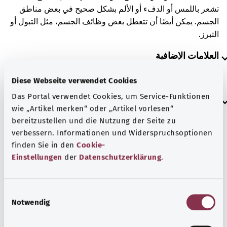
تشعر باللمس أو الدفء أو الألم بشكل صحيح في بعض مناطق
الجسم. يمكن أيضًا أن تتعطل بعض وظائف الجسم، مثل التبول أو
التبرز.
العلامات الإضافية
Diese Webseite verwendet Cookies
Das Portal verwendet Cookies, um Service-Funktionen
إرشاد
wie „Artikel merken“ oder „Artikel vorlesen“
bereitzustellen und die Nutzung der Seite zu
verbessern. Informationen und Widerspruchsoptionen
المصدر
finden Sie in den
Cookie-
Einstellungen
der
Datenschutzerklärung
.
مُقدم من شركة "Was hab’ ich?‎" ذات المسؤولية المحدودة غير
الربحية بالنيابة عن الوزارة الاتحادية للصحة (BMG).
E
Notwendig
i
رجوع إلى الأعلى
n