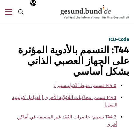
تخطي التنقل
AR
اللغة المختارة
قائ
البحث
ICD-Code
T44: التسمم بالأدوية المؤثرة
على الجهاز العصبي الذاتي
بشكل أساسي
T44.0 تسمم: مثبط الكولينستيراز
T44.1 تسمم: محاكيات اللاوُدِّية الأخرى [العوامل كولينية
الفعل]
T44.2 تسمم: حاصرات العُقَد غير المصنفة في أماكن
أخرى