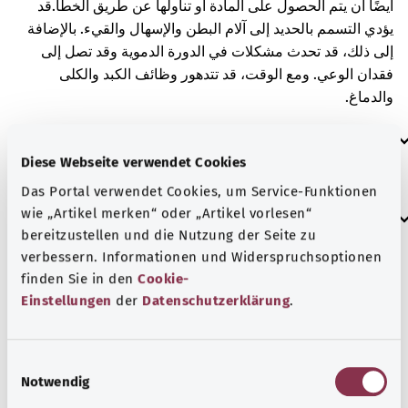
أيضًا أن يتم الحصول على المادة أو تناولها عن طريق الخطأ.
قد
يؤدي التسمم بالحديد إلى آلام البطن والإسهال والقيء. بالإضافة
إلى ذلك، قد تحدث مشكلات في الدورة الدموية وقد تصل إلى
فقدان الوعي. ومع الوقت، قد تتدهور وظائف الكبد والكلى
والدماغ.
العلامات الإضافية
Diese Webseite verwendet Cookies
Das Portal verwendet Cookies, um Service-Funktionen
إرشاد
wie „Artikel merken“ oder „Artikel vorlesen“
bereitzustellen und die Nutzung der Seite zu
verbessern. Informationen und Widerspruchsoptionen
finden Sie in den
Cookie-
المصدر
Einstellungen
der
Datenschutzerklärung
.
مُقدم من شركة "Was hab’ ich?‎" ذات المسؤولية المحدودة غير
الربحية بالنيابة عن الوزارة الاتحادية للصحة (BMG).
E
Notwendig
i
n