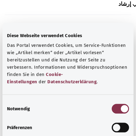
إرشاد
المصدر
Diese Webseite verwendet Cookies
The explanations of ICD and OPS codes are provided by
Das Portal verwendet Cookies, um Service-Funktionen
the non-profit organization “Was hab’ ich?”
wie „Artikel merken“ oder „Artikel vorlesen“
gemeinnützige GmbH on behalf of the Federal Ministry of
bereitzustellen und die Nutzung der Seite zu
Health (BMG).
verbessern. Informationen und Widerspruchsoptionen
finden Sie in den
Cookie-
Einstellungen
der
Datenschutzerklärung
.
E
رجوع إلى الأعلى
Notwendig
i
n
gesund.bund.de
w
Präferenzen
إحدى الخدمات المقدمة من
i