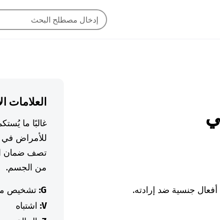
العلامات ال
غالبًا ما يُس
للأمراض في ا
تصف ضمان ال
من الجسم.
فعال جنسية ضد إرادته.
G:
تشخيص م
V:
اشتباه