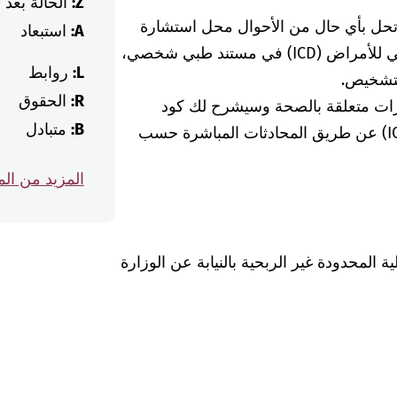
Z:
الحالة بعد
 تحل بأي حال من الأحوال محل استشارة
A:
استبعاد
الطبيبة أو الطبيب. إذا وجدت كود التصنيف الدولي للأمراض (ICD) في مستند طبي شخصي،
L:
روابط
لتشخيص.
R:
الحقوق
رات متعلقة بالصحة وسيشرح لك كود
B:
متبادل
التشخيص الخاص بالتصنيف الدولي للأمراض (ICD) عن طريق المحادثات المباشرة حسب
المزيد من ال
Was hab" ذات المسؤولية المحدودة غير الربحية بالنيابة عن الوزارة