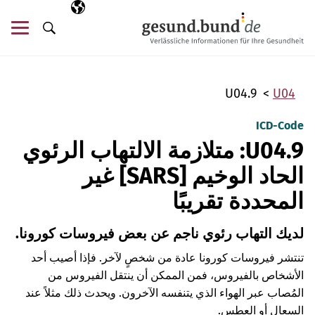
تخطي التنقل
AR
اللغة المختارة
قائ
البحث
U04.9
U04
ICD-Code
U04.9: متلازمة الالتهاب الرئوي
الحاد الوخيم [SARS] غير
المحددة تقريبًا
لديك التهاب رئوي ناجم عن بعض فيروسات كورونا.
تنتشر فيروسات كورونا عادة من شخصٍ لآخر. فإذا أصيب أحد
الأشخاص بالفيروس، فمن الممكن أن ينتقل الفيروس من
المُصاب عبر الهواء الذي يتنفسه الآخرون. ويحدث ذلك مثلاً عند
السعال أو العطس.