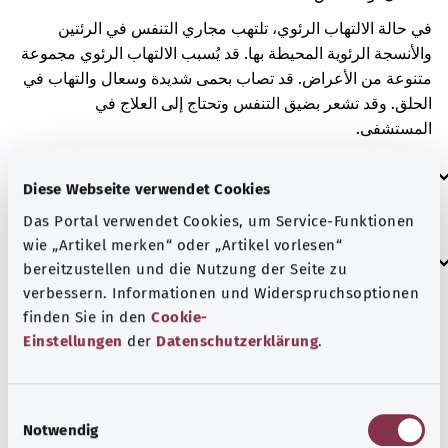
في حالة الالتهاب الرئوي، تلتهب مجاري التنفس في الرئتين
والأنسجة الرئوية المحيطة بها. قد يُسبب الالتهاب الرئوي مجموعة
متنوعة من الأعراض. قد تصاب بحمى شديدة وسعال والتهاب في
الحلق. وقد تشعر بضيق التنفس وتحتاج إلى العلاج في
المستشفى.
العلامات الإضافية
Diese Webseite verwendet Cookies
Das Portal verwendet Cookies, um Service-Funktionen
wie „Artikel merken“ oder „Artikel vorlesen“
إرشاد
bereitzustellen und die Nutzung der Seite zu
verbessern. Informationen und Widerspruchsoptionen
finden Sie in den
Cookie-
Einstellungen
der
Datenschutzerklärung
.
المصدر
مُقدم من شركة "Was hab’ ich?‎" ذات المسؤولية المحدودة غير
الربحية بالنيابة عن الوزارة الاتحادية للصحة (BMG).
E
Notwendig
i