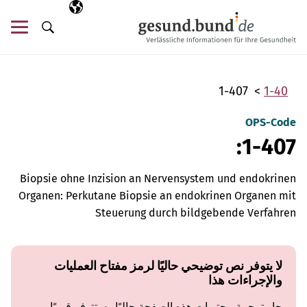
تخطي التنقل
AR
اللغة المختارة
قائ
البحث
1-407
1-40
OPS-Code
1-407:
Biopsie ohne Inzision an Nervensystem und endokrinen
Organen: Perkutane Biopsie an endokrinen Organen mit
Steuerung durch bildgebende Verfahren
لا يتوفر نص توضيحي حاليًا لرمز مفتاح العمليات
والإجراءات هذا
جارِ ترجمة محتويات هذه الصفحة حاليًا وستتوفر قريبًا